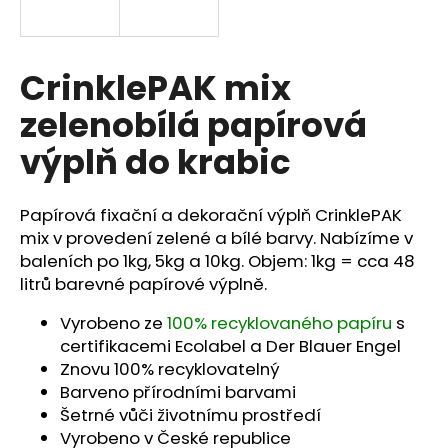
a
j
í
CrinklePAK mix
t
zelenobílá papírová
?
výplň do krabic
Papírová fixační a dekorační výplň CrinklePAK
HLEDAT
mix v provedení zelené a bílé barvy. Nabízíme v
baleních po 1kg, 5kg a 10kg. Objem: 1kg = cca 48
litrů barevné papírové výplně.
D
Vyrobeno ze
100% recyklovaného papíru
s
o
certifikacemi Ecolabel a Der Blauer Engel
p
Znovu 100% recyklovatelný
o
Barveno přírodními barvami
r
Šetrné vůči životnímu prostředí
u
Vyrobeno v České republice