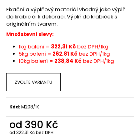
č
u
Fixační a výplňový materiál vhodný jako výplň
j
do krabic či k dekoraci. Výplň do krabiček s
e
originálním tvarem.
m
Množstevní slevy:
e
1kg balení =
322,31
Kč
bez DPH/1kg
5kg balení =
262,81 Kč
bez DPH/1kg
10kg balení =
238,84 Kč
bez DPH/1kg
ZVOLTE VARIANTU
Kód:
M208/1K
od
390 Kč
od
322,31 Kč
bez DPH
Měrná