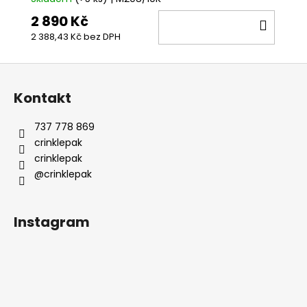
2 890 Kč
DO
2 388,43 Kč bez DPH
KOŠÍ
Z
á
Kontakt
p
a
737 778 869
t
crinklepak
í
crinklepak
@crinklepak
Instagram