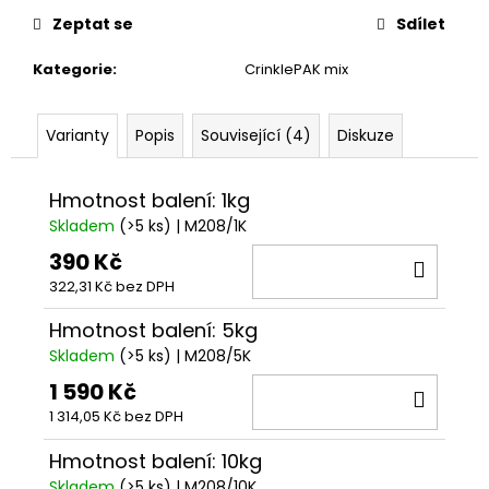
cena:
Zeptat se
Sdílet
Kategorie
:
CrinklePAK mix
Varianty
Popis
Související (4)
Diskuze
Hmotnost balení: 1kg
Skladem
(>5 ks)
| M208/1K
390 Kč
DO
322,31 Kč bez DPH
KOŠÍ
Hmotnost balení: 5kg
Skladem
(>5 ks)
| M208/5K
1 590 Kč
DO
1 314,05 Kč bez DPH
KOŠÍ
Hmotnost balení: 10kg
Skladem
(>5 ks)
| M208/10K