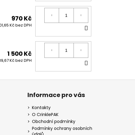
KOŠÍKU
970 Kč
DO
01,65 Kč bez DPH
KOŠÍKU
1 500 Kč
DO
39,67 Kč bez DPH
KOŠÍKU
Informace pro vás
Kontakty
O CrinklePAK
Obchodní podmínky
Podmínky ochrany osobních
údajů