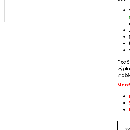
Fixač
výplň
krabi
Množ
ZV