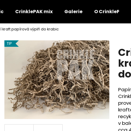
ic
CrinklePAK mix
Galerie
O CrinklePAK
í kraft papírová výplň do krabic
Co potřebujete najít?
TIP
Cr
HLEDAT
kr
do
Doporučujeme
Papír
Crink
prove
kraft
recy
v bal
cca 4