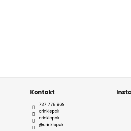
Z
á
Kontakt
Inst
p
a
737 778 869
t
crinklepak
í
crinklepak
@crinklepak