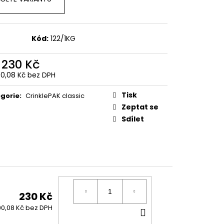
Kód:
122/1KG
d
230 Kč
90,08 Kč
bez DPH
ná
:
Tisk
gorie
:
CrinklePAK classic
Zeptat se
Sdílet
230 Kč
DO
90,08 Kč bez DPH