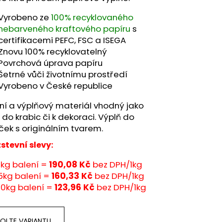
Vyrobeno ze
100% recyklovaného
nebarveného kraftového papíru
s
certifikacemi PEFC, FSC a ISEGA
Znovu 100% recyklovatelný
Povrchová úprava papíru
Šetrné vůči životnímu prostředí
Vyrobeno v České republice
ní a výplňový materiál vhodný jako
 do krabic či k dekoraci. Výplň do
ček s originálním tvarem.
stevní slevy:
1kg balení =
190,08
Kč
bez DPH/1kg
5kg balení =
160,33 Kč
bez DPH/1kg
10kg balení =
123,96 Kč
bez DPH/1kg
OLTE VARIANTU