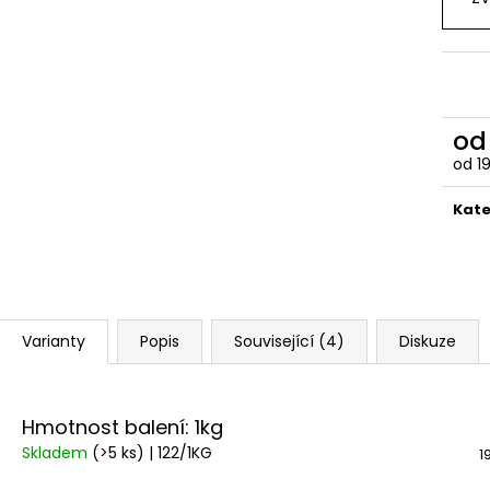
o
od
1
Měr
cena
Kate
Varianty
Popis
Související (4)
Diskuze
Hmotnost balení: 1kg
Skladem
(>5 ks)
| 122/1KG
1