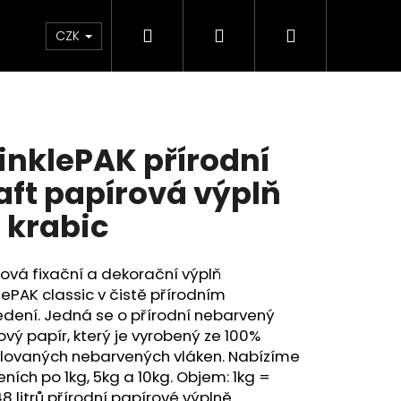
Hledat
Přihlášení
Nákupní
Kontakty
CZK
košík
inklePAK přírodní
aft papírová výplň
 krabic
ová fixační a dekorační výplň
lePAK classic v čistě přírodním
dení. Jedná se o přírodní nebarvený
ový papír, který je vyrobený ze 100%
klovaných nebarvených vláken. Nabízíme
eních po 1kg, 5kg a 10kg. Objem: 1kg =
8 litrů přírodní papírové výplně.